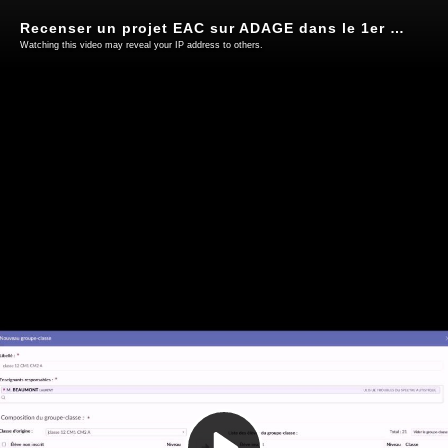
Recenser un projet EAC sur ADAGE dans le 1er degré
Watching this video may reveal your IP address to others.
Play