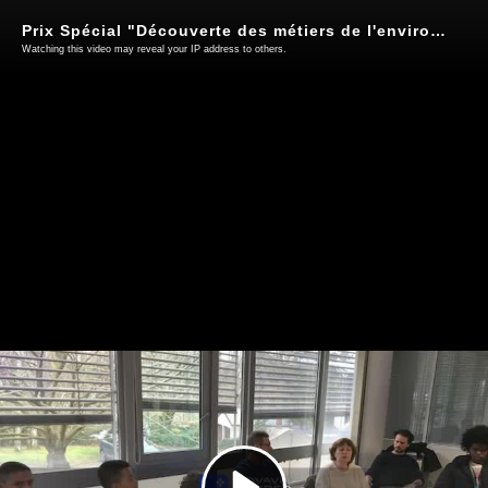
Prix Spécial "Découverte des métiers de l'environnement", Collège Lucie Aubrac, Argenteuil (95)
Watching this video may reveal your IP address to others.
Play