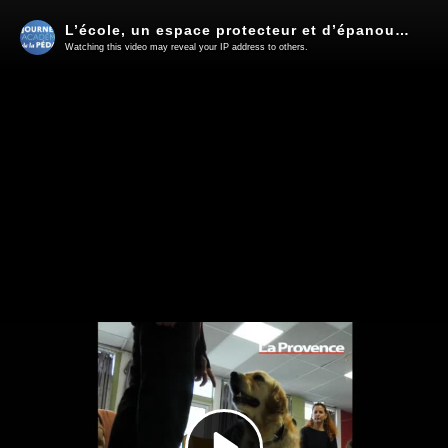
L’école, un espace protecteur et d’épanouissement - L'ULIS a du chien !
Watching this video may reveal your IP address to others.
Play