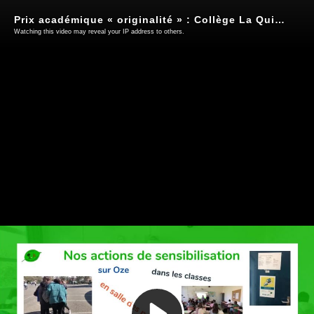
Prix académique « originalité » : Collège La Quintinye, Noisy-le -Roi (78)
Watching this video may reveal your IP address to others.
Play