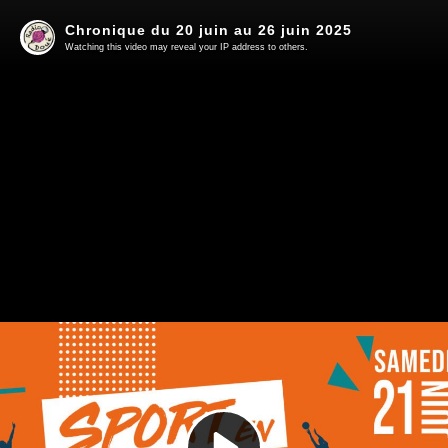
Chronique du 20 juin au 26 juin 2025
Watching this video may reveal your IP address to others.
Play